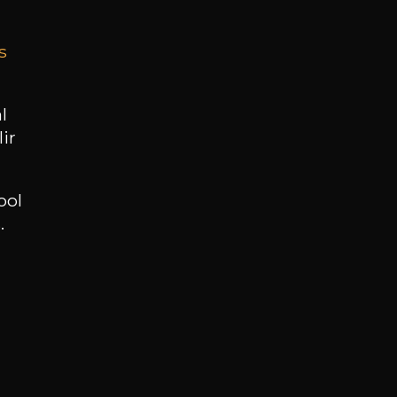
s
BESOIN D’UN CONSEIL ?
NOTRE SOMMELIER VOUS ACCOMPAGNE
l
ir
JE ME LAISSE GUIDER
ool
.