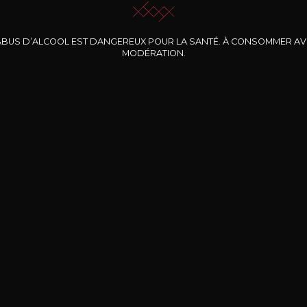
ABUS D’ALCOOL EST DANGEREUX POUR LA SANTÉ. À CONSOMMER A
MODÉRATION.
INE CLOS DES
BERNARD-MASSARD
CHÂTEAU DE
ROCHERS
PIBARNON
Pinot Noir Rosé MN
AOP
etite Fleur des
Bandol Rosé
ochers Rosé
2024
2024
2024
cl /
17
,04
75cl /
13
,40
75cl /
34
,75
15
12
31
,34€
,06€
,27€
Livraison Gratuite
Sécurisé
Livrais
À partir de 200€ d’achat
e 100% sécurisé
Sur votre lieu de tr