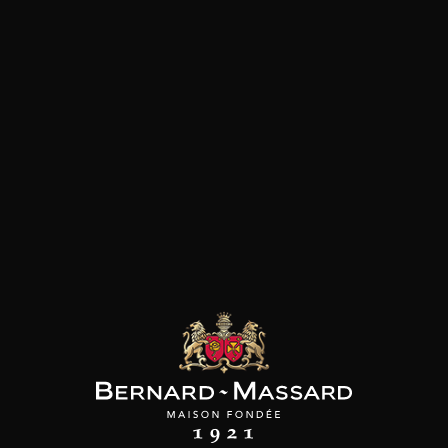
SON BROTTE
CHAMPAGNE DEUTZ
CHAMPAGNE DEUTZ
 Côtes du Rhône
Blanc de Blancs
Blanc de Blancs
2023
2019
2020
98
/
150cl /
199
t indisponible
75cl /
,56€
,86€