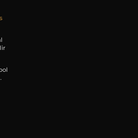
s
BESOIN D’UN CONSEIL ?
NOTRE SOMMELIER VOUS ACCOMPAGNE
l
ir
JE ME LAISSE GUIDER
ool
.