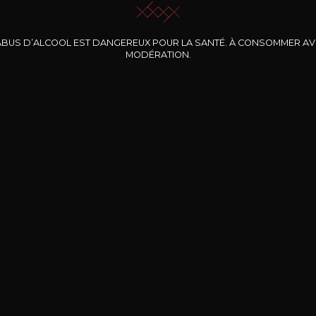
ABUS D’ALCOOL EST DANGEREUX POUR LA SANTÉ. À CONSOMMER A
MODÉRATION.
INE CLOS DES
BERNARD-MASSARD
CHÂTEAU DE
ROCHERS
PIBARNON
Pinot Noir Rosé MN
AOP
etite Fleur des
Bandol Rosé
ochers Rosé
2024
2024
2024
cl /
17
,04
75cl /
13
,40
75cl /
34
,75
15
12
31
,34€
,06€
,27€
Livraison Gratuite
Sécurisé
Livrais
À partir de 200€ d’achat
e 100% sécurisé
Sur votre lieu de tr