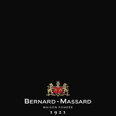
DOMAINE
DOMAINE
DOMAINE
LEMOT-MICHEL
GUILLEMOT-MICHEL
GUILLEMOT-MICHEL
 de Bourgogne
Fine de Bourgogne
Djinn
2018
2015
55
88
55
/
50cl /
50cl /
,87€
,63€
,87€