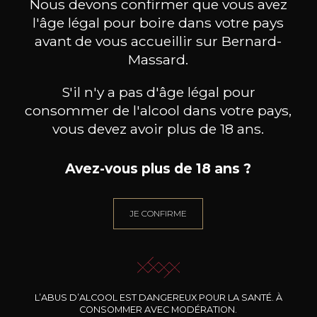
Nous devons confirmer que vous avez
l'âge légal pour boire dans votre pays
avant de vous accueillir sur Bernard-
Massard.
S'il n'y a pas d'âge légal pour
consommer de l'alcool dans votre pays,
vous devez avoir plus de 18 ans.
Avez-vous plus de 18 ans ?
JE CONFIRME
DOMAINE DE TRIENNES
DOMAINE DE TRIENNES
DOM
Les Auréliens rouge
Les Auréliens Chardonnay
2023
2024
10
11
L’ABUS D’ALCOOL EST DANGEREUX POUR LA SANTÉ. À
CONSOMMER AVEC MODÉRATION.
75cl /
75cl /
,85€
,17€