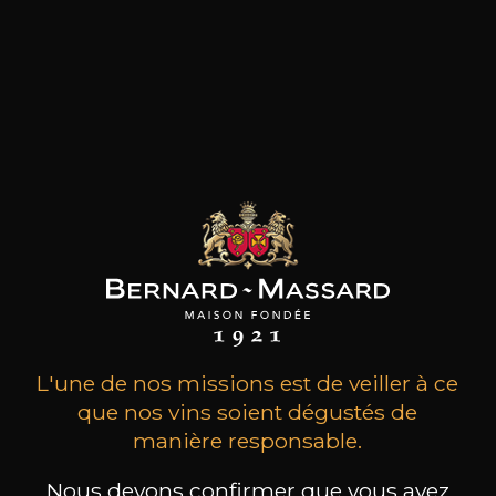
MAISON BROTTE
CHAMPAGNE DEUTZ
CH
Esprit Côtes du Rhône
Blanc de Blancs
L'une de nos missions est de veiller à ce
2023
2019
que nos vins soient dégustés de
manière responsable.
199
/
Produit indisponible
150cl /
75
,86€
Nous devons confirmer que vous avez