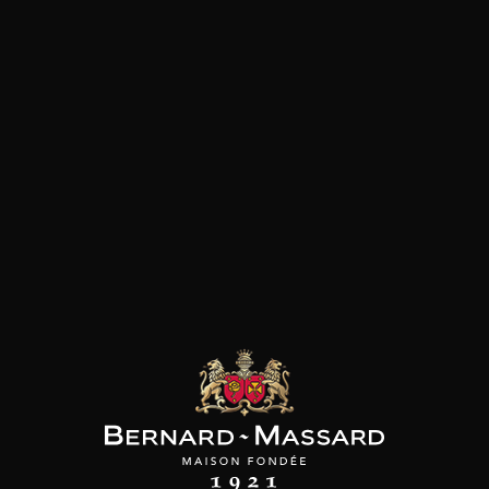
Minéral et salin
Plat végétarien
Fromage
Viande rouge
les clients qui ont acheté ce
produit ont également acheté
ceux-ci