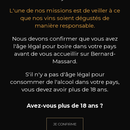
L'une de nos missions est de veiller à ce
que nos vins soient dégustés de
manière responsable.
Nous devons confirmer que vous avez
DOMAINE SEIGNEUR DE
MAISON BROTTE
l'âge légal pour boire dans votre pays
FONTIMPLE
Esprit Côtes du Rhône
Palom
Vacqueyras
avant de vous accueillir sur Bernard-
2023
2024
Massard.
15
/
Produit indisponible
75cl /
75
,56€
S'il n'y a pas d'âge légal pour
consommer de l'alcool dans votre pays,
vous devez avoir plus de 18 ans.
Avez-vous plus de 18 ans ?
BESOIN D’UN CONSEIL ?
NOTRE SOMMELIER VOUS ACCOMPAGNE
JE CONFIRME