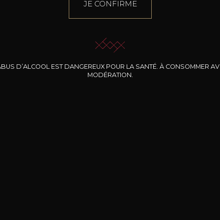
JE CONFIRME
ABUS D’ALCOOL EST DANGEREUX POUR LA SANTÉ. À CONSOMMER A
MODÉRATION.
INE CLOS DES
BERNARD-MASSARD
CHÂTEAU DE
ROCHERS
PIBARNON
Pinot Noir Rosé MN
AOP
etite Fleur des
Bandol Rosé
ochers Rosé
2024
2024
2024
cl /
17
,04
75cl /
13
,40
75cl /
34
,75
15
12
31
,34€
,06€
,27€