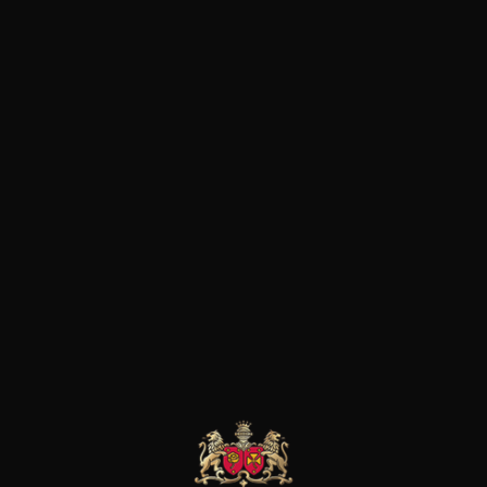
concentration. Nous sommes l
l’on trouve à d’autres adresses
chaque gorgée, c’est le terroir
bleue et noire!
EYMANN-
HEYMANN-
HEYMANN-