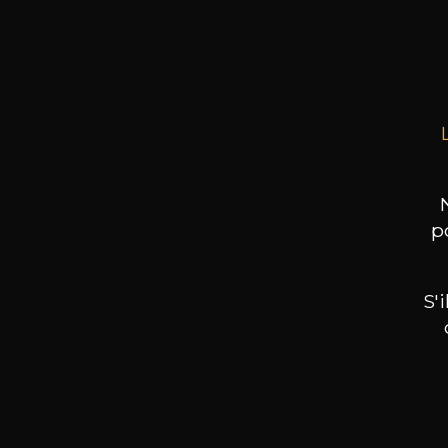
LÖ
Uhlen
75cl 
p
S'