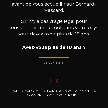
avant de vous accueillir sur Bernard-
Massard.
S'il n'y a pas d'âge légal pour
consommer de l'alcool dans votre pays,
vous devez avoir plus de 18 ans.
Avez-vous plus de 18 ans ?
JE CONFIRME
HEYMANN-LÖWENSTEIN
HEYMANN-LÖWENSTEIN
HEY
Uhlen Blaufüsser Lay
Uhlen Roth Lay
2023
2023
57
62
75cl /
75cl /
75
,00€
,70€
L’ABUS D’ALCOOL EST DANGEREUX POUR LA SANTÉ. À
CONSOMMER AVEC MODÉRATION.