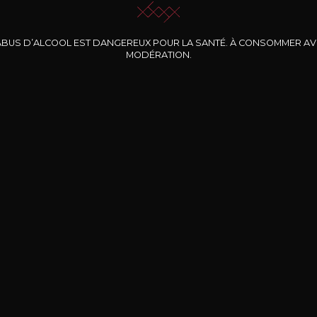
ABUS D’ALCOOL EST DANGEREUX POUR LA SANTÉ. À CONSOMMER A
MODÉRATION.
INE CLOS DES
BERNARD-MASSARD
CHÂTEAU DE
ROCHERS
PIBARNON
Pinot Noir Rosé MN
AOP
etite Fleur des
Bandol Rosé
ochers Rosé
2024
2024
2024
cl /
17
,04
75cl /
13
,40
75cl /
34
,75
15
12
31
,34€
,06€
,27€
Livraison Gratuite
Sécurisé
Livrais
À partir de 200€ d’achat
e 100% sécurisé
Sur votre lieu de tr