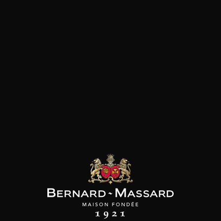
SON BROTTE
CHAMPAGNE DEUTZ
CHAMPAGNE DEUTZ
 Côtes du Rhône
Blanc de Blancs
Blanc de Blancs
2023
2019
2020
98
/
150cl /
199
t indisponible
75cl /
,56€
,86€