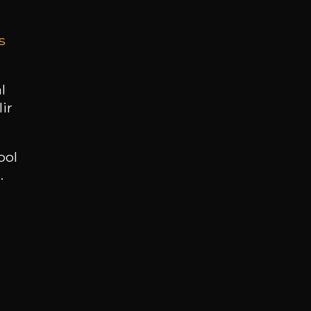
s
BESOIN D’UN CONSEIL ?
NOTRE SOMMELIER VOUS ACCOMPAGNE
l
ir
JE ME LAISSE GUIDER
ool
.