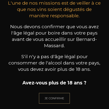
L'une de nos missions est de veiller à ce
que nos vins soient dégustés de
manière responsable.
MAISON BROTTE
CHAMPAGNE DEUTZ
CH
Nous devons confirmer que vous avez
Esprit Côtes du Rhône
Blanc de Blancs
l'âge légal pour boire dans votre pays
2023
2019
avant de vous accueillir sur Bernard-
199
/
Produit indisponible
Massard.
150cl /
75
,86€
S'il n'y a pas d'âge légal pour
consommer de l'alcool dans votre pays,
vous devez avoir plus de 18 ans.
Avez-vous plus de 18 ans ?
BESOIN D’UN CONSEIL ?
NOTRE SOMMELIER VOUS ACCOMPAGNE
JE CONFIRME
JE ME LAISSE GUIDER