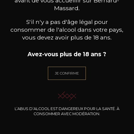
avant de vous accueillir sur Bernard-
Massard.
S'il n'y a pas d'âge légal pour
consommer de l'alcool dans votre pays,
vous devez avoir plus de 18 ans.
Avez-vous plus de 18 ans ?
MAISON TRIMBACH
MAISON TRIMBACH
M
JE CONFIRME
Riesling Schlossberg Grand
Pinot Noir « Réserve »
Gewür
Cru
2023
2022
60
19
75cl /
75cl /
75
,42€
,49€
L’ABUS D’ALCOOL EST DANGEREUX POUR LA SANTÉ. À
CONSOMMER AVEC MODÉRATION.