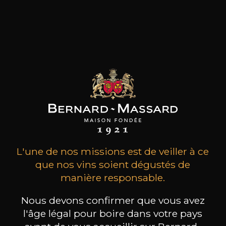
à 1626. Depuis lors, douze générations de
vinificateurs rigoureux et d'Ambassadeurs
dévoués à la passion des vins d’Alsace n’ont eu
de cesse de se distinguer par la qualité et
l’authenticité de leurs vins, de développer
patiemment, de père en fils, une solide
réputation. La 13ème génération a intégré le
domaine il y a quelques années.
les clients qui ont acheté ce
produit ont également acheté
L'une de nos missions est de veiller à ce
ceux-ci
que nos vins soient dégustés de
manière responsable.
Nous devons confirmer que vous avez
l'âge légal pour boire dans votre pays