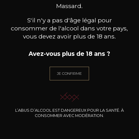
Massard.
S'il n'y a pas d'âge légal pour
consommer de l'alcool dans votre pays,
vous devez avoir plus de 18 ans.
Avez-vous plus de 18 ans ?
MAISON TRIMBACH
MAISON TRIMBACH
M
Riesling Schlossberg Grand
Pinot Noir « Réserve »
Gewür
JE CONFIRME
Cru
2023
2022
60
19
75cl /
75cl /
75
,42€
,49€
L’ABUS D’ALCOOL EST DANGEREUX POUR LA SANTÉ. À
CONSOMMER AVEC MODÉRATION.