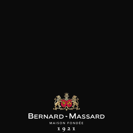
SON BROTTE
CHAMPAGNE DEUTZ
CHAMPAGNE DEUTZ
 Côtes du Rhône
Blanc de Blancs
Blanc de Blancs
2023
2019
2020
98
/
150cl /
199
t indisponible
75cl /
,56€
,86€