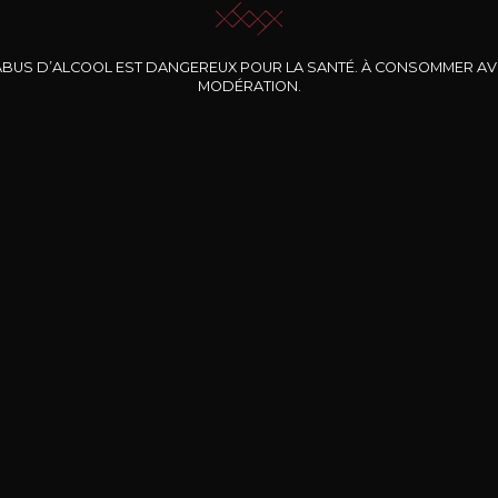
ABUS D’ALCOOL EST DANGEREUX POUR LA SANTÉ. À CONSOMMER A
MODÉRATION.
INE CLOS DES
BERNARD-MASSARD
CHÂTEAU DE
ROCHERS
PIBARNON
Pinot Noir Rosé MN
AOP
etite Fleur des
Bandol Rosé
ochers Rosé
2024
2024
2024
cl /
17
,04
75cl /
13
,40
75cl /
34
,75
15
12
31
,34€
,06€
,27€
Livraison Gratuite
Sécurisé
Livrais
À partir de 200€ d’achat
e 100% sécurisé
Sur votre lieu de tr