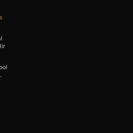
s
BESOIN D’UN CONSEIL ?
NOTRE SOMMELIER VOUS ACCOMPAGNE
l
ir
JE ME LAISSE GUIDER
ool
.