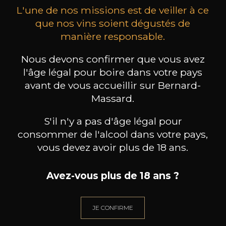
L'une de nos missions est de veiller à ce
que nos vins soient dégustés de
manière responsable.
Nous devons confirmer que vous avez
MAISON BROTTE
CHAMPAGNE DEUTZ
CH
Esprit Côtes du Rhône
Blanc de Blancs
l'âge légal pour boire dans votre pays
2023
2019
avant de vous accueillir sur Bernard-
Massard.
199
/
Produit indisponible
150cl /
75
,86€
S'il n'y a pas d'âge légal pour
consommer de l'alcool dans votre pays,
vous devez avoir plus de 18 ans.
Avez-vous plus de 18 ans ?
BESOIN D’UN CONSEIL ?
NOTRE SOMMELIER VOUS ACCOMPAGNE
JE CONFIRME
JE ME LAISSE GUIDER