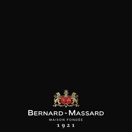
Fromage
les clients qui ont acheté ce
produit ont également acheté
ceux-ci