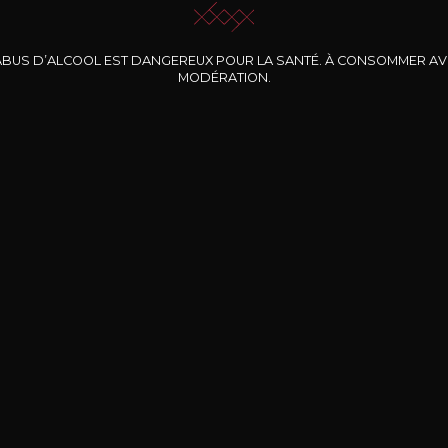
ABUS D’ALCOOL EST DANGEREUX POUR LA SANTÉ. À CONSOMMER A
MODÉRATION.
INE CLOS DES
BERNARD-MASSARD
CHÂTEAU DE
ROCHERS
PIBARNON
Pinot Noir Rosé MN
AOP
etite Fleur des
Bandol Rosé
ochers Rosé
2024
2024
2024
cl /
17
,04
75cl /
13
,40
75cl /
34
,75
15
12
31
,34€
,06€
,27€
Livraison Gratuite
Sécurisé
Livrais
À partir de 200€ d’achat
e 100% sécurisé
Sur votre lieu de tr