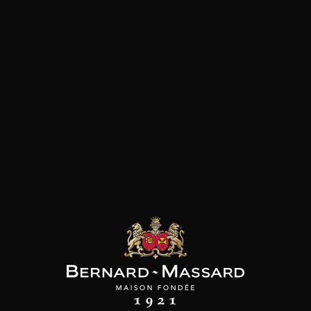
SON BROTTE
CHAMPAGNE DEUTZ
CHAMPAGNE DEUTZ
 Côtes du Rhône
Blanc de Blancs
Blanc de Blancs
2023
2019
2020
98
/
150cl /
199
t indisponible
75cl /
,56€
,86€