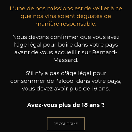
L'une de nos missions est de veiller à ce
que nos vins soient dégustés de
manière responsable.
Nous devons confirmer que vous avez
MAISON BROTTE
CHAMPAGNE DEUTZ
CH
l'âge légal pour boire dans votre pays
Esprit Côtes du Rhône
Blanc de Blancs
2023
2019
avant de vous accueillir sur Bernard-
Massard.
199
/
Produit indisponible
150cl /
75
,86€
S'il n'y a pas d'âge légal pour
consommer de l'alcool dans votre pays,
vous devez avoir plus de 18 ans.
Avez-vous plus de 18 ans ?
BESOIN D’UN CONSEIL ?
NOTRE SOMMELIER VOUS ACCOMPAGNE
JE CONFIRME