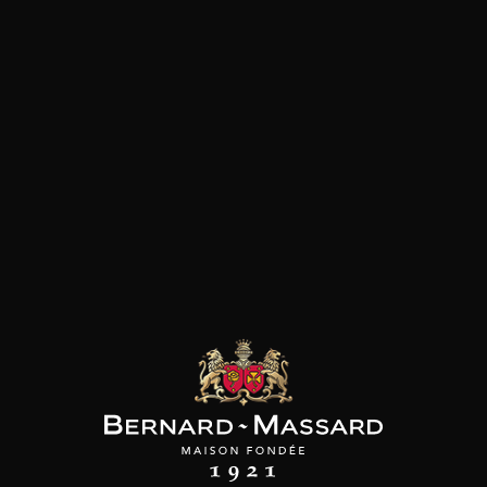
Foie gras
Fromage
les clients qui ont acheté ce
produit ont également acheté
ceux-ci