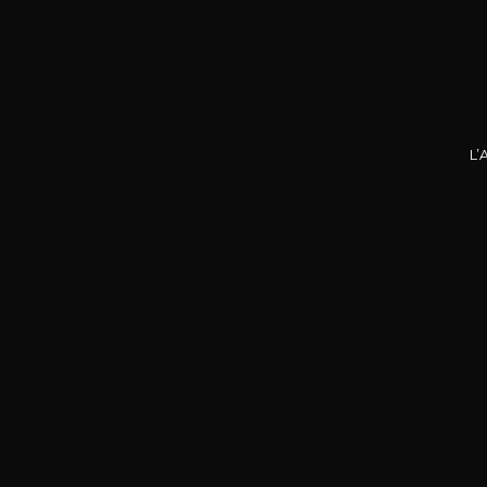
Nos promotions
L’
DOMA
La P
R
75