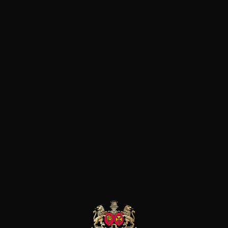
ntense d’abricot, de chèvrefeuille, de fleurs blanches et
 et intensité remarquable. Equilibre dynamique entre ri
lité.