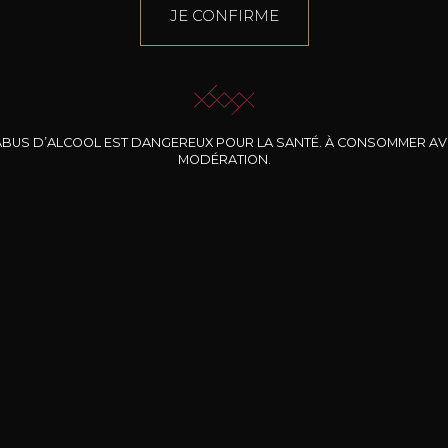
JE CONFIRME
ABUS D’ALCOOL EST DANGEREUX POUR LA SANTÉ. À CONSOMMER A
MODÉRATION.
INE CLOS DES
BERNARD-MASSARD
CHÂTEAU DE
ROCHERS
PIBARNON
Pinot Noir Rosé MN
AOP
etite Fleur des
Bandol Rosé
ochers Rosé
2024
2024
2024
cl /
17
,04
75cl /
13
,40
75cl /
34
,75
15
12
31
,34€
,06€
,27€