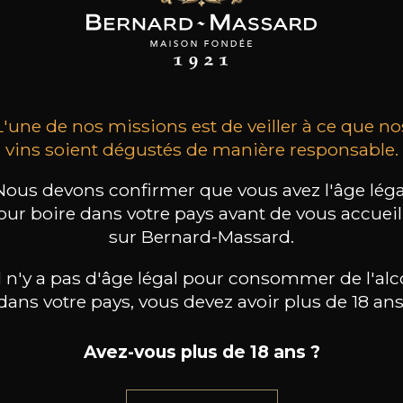
SON BROTTE
CHAMPAGNE DEUTZ
CHAMPAGNE DEUTZ
 Côtes du Rhône
Blanc de Blancs
Blanc de Blancs
2023
2019
2020
98
/
150cl /
199
t indisponible
75cl /
,56€
,86€
L'une de nos missions est de veiller à ce que no
vins soient dégustés de manière responsable.
Nous devons confirmer que vous avez l'âge léga
our boire dans votre pays avant de vous accueill
sur Bernard-Massard.
il n'y a pas d'âge légal pour consommer de l'alc
dans votre pays, vous devez avoir plus de 18 ans
Avez-vous plus de 18 ans ?