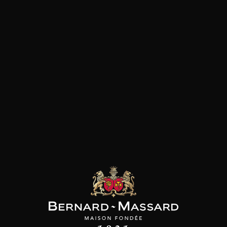
Plat végétarien
Poisson et crustacé
Viande blanche
Fromage
les clients qui ont acheté ce
produit ont également acheté
ceux-ci