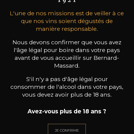
L'une de nos missions est de veiller à ce
que nos vins soient dégustés de
manière responsable.
Nous devons confirmer que vous avez
l'âge légal pour boire dans votre pays
MAISON BROTTE
CHAMPAGNE DEUTZ
CH
Esprit Côtes du Rhône
Blanc de Blancs
avant de vous accueillir sur Bernard-
2023
2019
Massard.
199
/
Produit indisponible
S'il n'y a pas d'âge légal pour
150cl /
75
,86€
consommer de l'alcool dans votre pays,
vous devez avoir plus de 18 ans.
Avez-vous plus de 18 ans ?
BESOIN D’UN CONSEIL ?
JE CONFIRME
NOTRE SOMMELIER VOUS ACCOMPAGNE