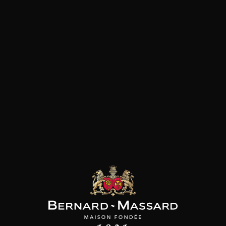
Pâtes
Pizza
Poisson et crustacé
Viande blanche
les clients qui ont acheté ce
produit ont également acheté
ceux-ci