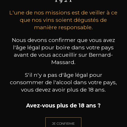
L'une de nos missions est de veiller à ce
que nos vins soient dégustés de
manière responsable.
Nous devons confirmer que vous avez
l'âge légal pour boire dans votre pays
MAISON BROTTE
CHAMPAGNE DEUTZ
CH
Esprit Côtes du Rhône
Blanc de Blancs
avant de vous accueillir sur Bernard-
2023
2019
Massard.
199
/
Produit indisponible
S'il n'y a pas d'âge légal pour
150cl /
75
,86€
consommer de l'alcool dans votre pays,
vous devez avoir plus de 18 ans.
Avez-vous plus de 18 ans ?
BESOIN D’UN CONSEIL ?
JE CONFIRME
NOTRE SOMMELIER VOUS ACCOMPAGNE