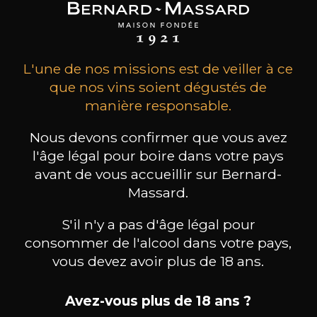
L'une de nos missions est de veiller à ce
que nos vins soient dégustés de
manière responsable.
Nous devons confirmer que vous avez
l'âge légal pour boire dans votre pays
avant de vous accueillir sur Bernard-
Massard.
CHAMPAGNE DEUTZ
CHAMPAGNE DEUTZ
CH
Blanc de Blancs
Blanc de Blancs
2020
2019
S'il n'y a pas d'âge légal pour
consommer de l'alcool dans votre pays,
98
199
vous devez avoir plus de 18 ans.
75cl /
150cl /
75c
,56€
,86€
Avez-vous plus de 18 ans ?