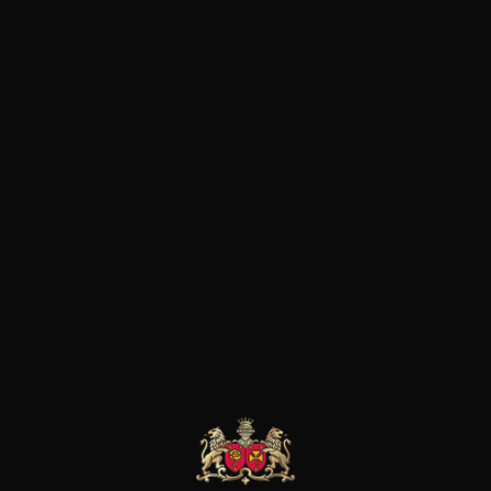
LE MOT DU SOMMELIER
Ce vin délicat doit se boire autour de 14° C.
Apéritif très agréable. Il accompagne
parfaitement les sauches blanches, les poissons,
le saumon fumé, les soufflés et la cuisine
asiatique.
les clients qui ont acheté ce
produit ont également acheté
ceux-ci