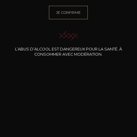
JE CONFIRME
BESOIN D’UN CONSEIL ?
NOTRE SOMMELIER VOUS ACCOMPAGNE
JE ME LAISSE GUIDER
L’ABUS D’ALCOOL EST DANGEREUX POUR LA SANTÉ. À
CONSOMMER AVEC MODÉRATION.
Nos promotions