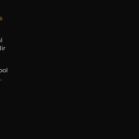
s
BESOIN D’UN CONSEIL ?
NOTRE SOMMELIER VOUS ACCOMPAGNE
l
ir
JE ME LAISSE GUIDER
ool
.