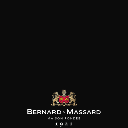
SON BROTTE
CHAMPAGNE DEUTZ
CHAMPAGNE DEUTZ
 Côtes du Rhône
Blanc de Blancs
Blanc de Blancs
2023
2019
2020
98
/
150cl /
199
t indisponible
75cl /
,56€
,86€