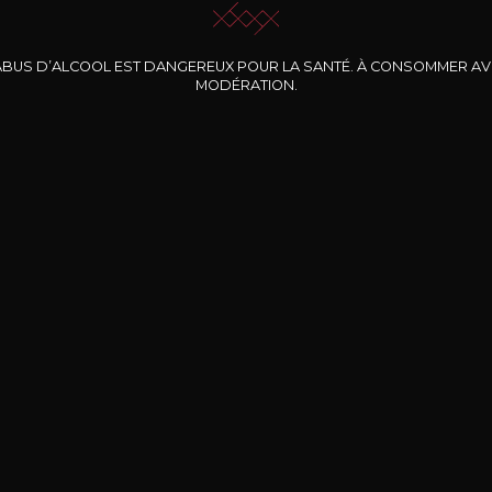
ABUS D’ALCOOL EST DANGEREUX POUR LA SANTÉ. À CONSOMMER A
MODÉRATION.
INE CLOS DES
BERNARD-MASSARD
CHÂTEAU DE
ROCHERS
PIBARNON
Pinot Noir Rosé MN
AOP
etite Fleur des
Bandol Rosé
ochers Rosé
2024
2024
2024
cl /
17
,04
75cl /
13
,40
75cl /
34
,75
15
12
31
,34€
,06€
,27€
Livraison Gratuite
Sécurisé
Livrais
À partir de 200€ d’achat
e 100% sécurisé
Sur votre lieu de tr