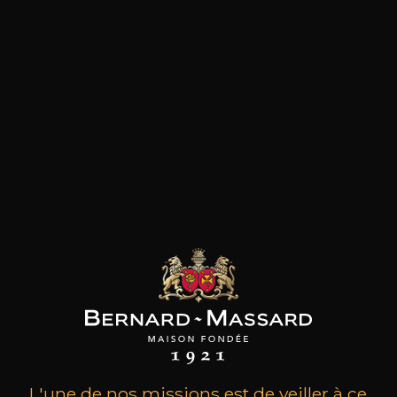
les clients qui ont acheté ce
produit ont également acheté
ceux-ci
L'une de nos missions est de veiller à ce