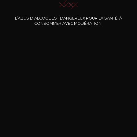
Nos promotions
L’ABUS D’ALCOOL EST DANGEREUX POUR LA SANTÉ. À
CONSOMMER AVEC MODÉRATION.
DOMAINE CLOS DES
BERNARD-MASSARD
CHÂ
ROCHERS
Pinot Noir Rosé MN AOP