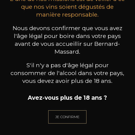
que nos vins soient dégustés de
manière responsable.
MAISON BROTTE
CHAMPAGNE DEUTZ
CH
Esprit Côtes du Rhône
Blanc de Blancs
Nous devons confirmer que vous avez
2023
2019
l'âge légal pour boire dans votre pays
avant de vous accueillir sur Bernard-
199
/
Produit indisponible
150cl /
75
Massard.
,86€
S'il n'y a pas d'âge légal pour
consommer de l'alcool dans votre pays,
vous devez avoir plus de 18 ans.
BESOIN D’UN CONSEIL ?
Avez-vous plus de 18 ans ?
NOTRE SOMMELIER VOUS ACCOMPAGNE
JE CONFIRME
JE ME LAISSE GUIDER