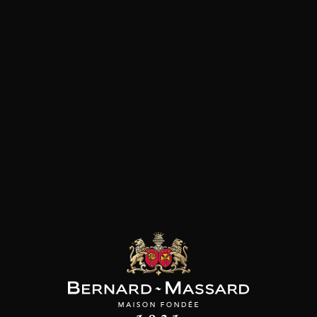
Pizza
Plat végétarien
Fromage
Viande rouge
les clients qui ont acheté ce
produit ont également acheté
ceux-ci