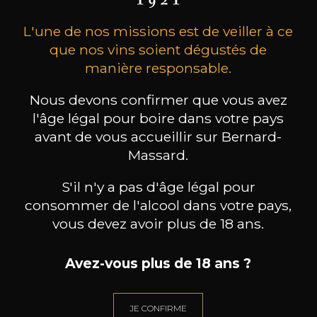
L'une de nos missions est de veiller à ce
que nos vins soient dégustés de
manière responsable.
Nous devons confirmer que vous avez
l'âge légal pour boire dans votre pays
CHAMPAGNE DEUTZ
CHAMPAGNE DEUTZ
CH
Blanc de Blancs
Blanc de Blancs
avant de vous accueillir sur Bernard-
2020
2019
Massard.
98
199
S'il n'y a pas d'âge légal pour
75cl /
150cl /
75c
,56€
,86€
consommer de l'alcool dans votre pays,
vous devez avoir plus de 18 ans.
Avez-vous plus de 18 ans ?
BESOIN D’UN CONSEIL ?
JE CONFIRME
NOTRE SOMMELIER VOUS ACCOMPAGNE