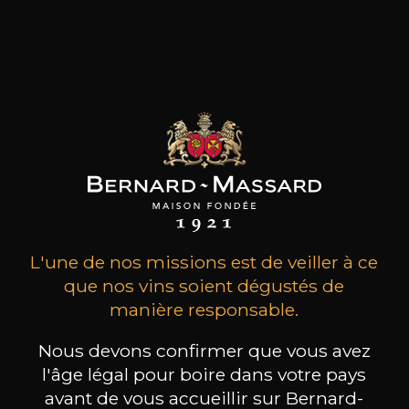
MAISON BROTTE
CHAMPAGNE DEUTZ
CH
Esprit Côtes du Rhône
Blanc de Blancs
2023
2019
199
/
Produit indisponible
L'une de nos missions est de veiller à ce
150cl /
75
,86€
que nos vins soient dégustés de
manière responsable.
Nous devons confirmer que vous avez
l'âge légal pour boire dans votre pays
avant de vous accueillir sur Bernard-