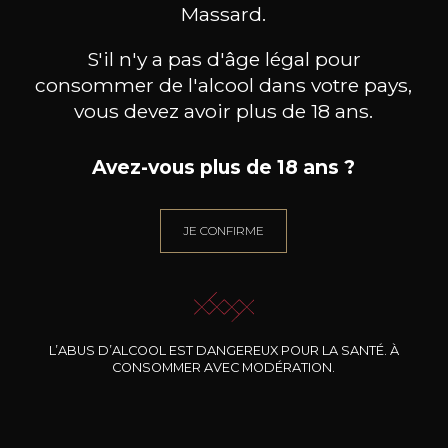
BESOIN D’UN CONSEIL ?
Massard.
NOTRE SOMMELIER VOUS ACCOMPAGNE
S'il n'y a pas d'âge légal pour
JE ME LAISSE GUIDER
consommer de l'alcool dans votre pays,
vous devez avoir plus de 18 ans.
Avez-vous plus de 18 ans ?
Nos promotions
JE CONFIRME
L’ABUS D’ALCOOL EST DANGEREUX POUR LA SANTÉ. À
CONSOMMER AVEC MODÉRATION.