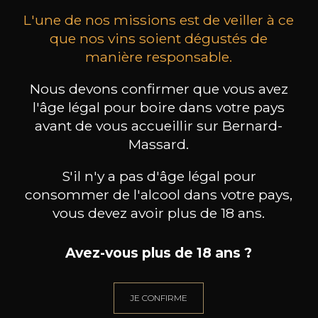
L'une de nos missions est de veiller à ce
que nos vins soient dégustés de
manière responsable.
Nous devons confirmer que vous avez
MAISON BROTTE
CHAMPAGNE DEUTZ
CH
l'âge légal pour boire dans votre pays
Esprit Côtes du Rhône
Blanc de Blancs
2023
2019
avant de vous accueillir sur Bernard-
Massard.
199
/
Produit indisponible
150cl /
75
,86€
S'il n'y a pas d'âge légal pour
consommer de l'alcool dans votre pays,
vous devez avoir plus de 18 ans.
Avez-vous plus de 18 ans ?
BESOIN D’UN CONSEIL ?
NOTRE SOMMELIER VOUS ACCOMPAGNE
JE CONFIRME