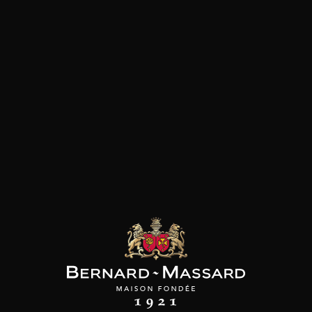
Fromage
Viande rouge
les clients qui ont acheté ce
produit ont également acheté
ceux-ci