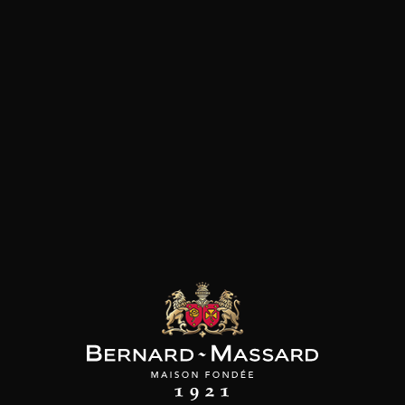
SON BROTTE
CHAMPAGNE DEUTZ
CHAMPAGNE DEUTZ
 Côtes du Rhône
Blanc de Blancs
Blanc de Blancs
2023
2019
2020
98
/
150cl /
199
t indisponible
75cl /
,56€
,86€