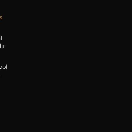
s
BESOIN D’UN CONSEIL ?
NOTRE SOMMELIER VOUS ACCOMPAGNE
l
ir
JE ME LAISSE GUIDER
ool
.