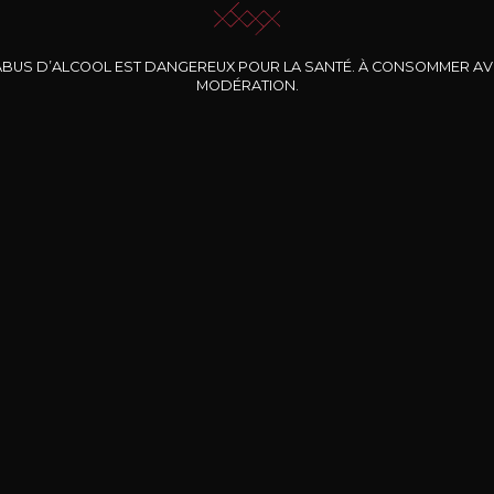
ABUS D’ALCOOL EST DANGEREUX POUR LA SANTÉ. À CONSOMMER A
MODÉRATION.
INE CLOS DES
BERNARD-MASSARD
CHÂTEAU DE
ROCHERS
PIBARNON
Pinot Noir Rosé MN
AOP
etite Fleur des
Bandol Rosé
ochers Rosé
2024
2024
2024
cl /
17
,04
75cl /
13
,40
75cl /
34
,75
15
12
31
,34€
,06€
,27€
Livraison Gratuite
Sécurisé
Livrais
À partir de 200€ d’achat
e 100% sécurisé
Sur votre lieu de tr