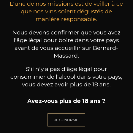
L'une de nos missions est de veiller à ce
que nos vins soient dégustés de
manière responsable.
MAISON BROTTE
CHAMPAGNE DEUTZ
CH
Nous devons confirmer que vous avez
Esprit Côtes du Rhône
Blanc de Blancs
l'âge légal pour boire dans votre pays
2023
2019
avant de vous accueillir sur Bernard-
199
/
Produit indisponible
Massard.
150cl /
75
,86€
S'il n'y a pas d'âge légal pour
consommer de l'alcool dans votre pays,
vous devez avoir plus de 18 ans.
Avez-vous plus de 18 ans ?
BESOIN D’UN CONSEIL ?
NOTRE SOMMELIER VOUS ACCOMPAGNE
JE CONFIRME
JE ME LAISSE GUIDER