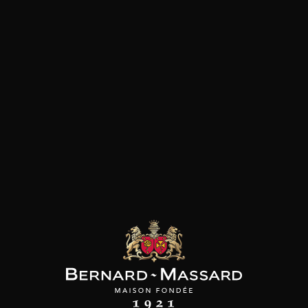
Pizza
Plat végétarien
Viande rouge
les clients qui ont acheté ce
produit ont également acheté
ceux-ci