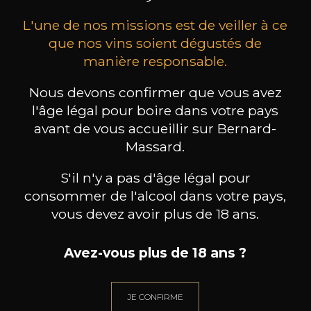
L'une de nos missions est de veiller à ce
que nos vins soient dégustés de
manière responsable.
Nous devons confirmer que vous avez
MAISON BROTTE
CHAMPAGNE DEUTZ
CH
l'âge légal pour boire dans votre pays
Esprit Côtes du Rhône
Blanc de Blancs
avant de vous accueillir sur Bernard-
2023
2019
Massard.
199
/
Produit indisponible
150cl /
75
,86€
S'il n'y a pas d'âge légal pour
consommer de l'alcool dans votre pays,
vous devez avoir plus de 18 ans.
Avez-vous plus de 18 ans ?
BESOIN D’UN CONSEIL ?
NOTRE SOMMELIER VOUS ACCOMPAGNE
JE CONFIRME