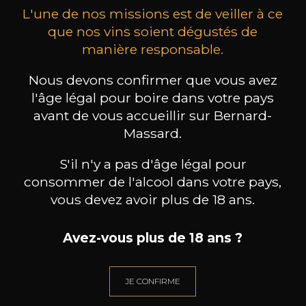
L'une de nos missions est de veiller à ce
que nos vins soient dégustés de
manière responsable.
Nous devons confirmer que vous avez
MAISON BROTTE
CHAMPAGNE DEUTZ
CH
Esprit Côtes du Rhône
Blanc de Blancs
l'âge légal pour boire dans votre pays
2023
2019
avant de vous accueillir sur Bernard-
Massard.
199
/
Produit indisponible
150cl /
75
,86€
S'il n'y a pas d'âge légal pour
consommer de l'alcool dans votre pays,
vous devez avoir plus de 18 ans.
Avez-vous plus de 18 ans ?
BESOIN D’UN CONSEIL ?
NOTRE SOMMELIER VOUS ACCOMPAGNE
JE CONFIRME
JE ME LAISSE GUIDER