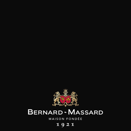
Viande blanche
les clients qui ont acheté ce
produit ont également acheté
ceux-ci