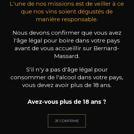
L'une de nos missions est de veiller à ce
que nos vins soient dégustés de
manière responsable.
MAISON BROTTE
CHAMPAGNE DEUTZ
CH
Nous devons confirmer que vous avez
Esprit Côtes du Rhône
Blanc de Blancs
l'âge légal pour boire dans votre pays
2023
2019
avant de vous accueillir sur Bernard-
199
/
Produit indisponible
Massard.
150cl /
75
,86€
S'il n'y a pas d'âge légal pour
consommer de l'alcool dans votre pays,
vous devez avoir plus de 18 ans.
Avez-vous plus de 18 ans ?
BESOIN D’UN CONSEIL ?
NOTRE SOMMELIER VOUS ACCOMPAGNE
JE CONFIRME
JE ME LAISSE GUIDER