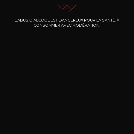
L’ABUS D’ALCOOL EST DANGEREUX POUR LA SANTÉ. À
Nos promotions
CONSOMMER AVEC MODÉRATION.
DOMAINE CLOS DES
BERNARD-MASSARD
CHÂ