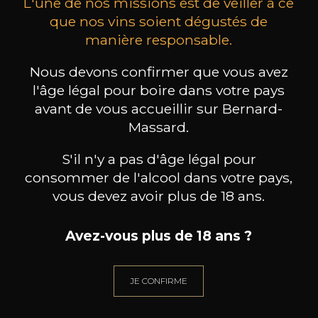
L'une de nos missions est de veiller à ce
que nos vins soient dégustés de
manière responsable.
MAISON BROTTE
CHAMPAGNE DEUTZ
CH
Nous devons confirmer que vous avez
Esprit Côtes du Rhône
Blanc de Blancs
2023
2019
l'âge légal pour boire dans votre pays
avant de vous accueillir sur Bernard-
199
/
Produit indisponible
Massard.
150cl /
75
,86€
S'il n'y a pas d'âge légal pour
consommer de l'alcool dans votre pays,
vous devez avoir plus de 18 ans.
Avez-vous plus de 18 ans ?
BESOIN D’UN CONSEIL ?
NOTRE SOMMELIER VOUS ACCOMPAGNE
JE CONFIRME
JE ME LAISSE GUIDER