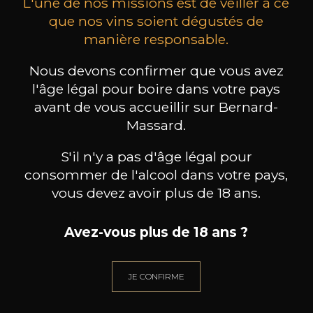
L'une de nos missions est de veiller à ce
que nos vins soient dégustés de
manière responsable.
MAISON BROTTE
CHAMPAGNE DEUTZ
CH
Nous devons confirmer que vous avez
Esprit Côtes du Rhône
Blanc de Blancs
2023
2019
l'âge légal pour boire dans votre pays
avant de vous accueillir sur Bernard-
199
/
Produit indisponible
Massard.
150cl /
75
,86€
S'il n'y a pas d'âge légal pour
consommer de l'alcool dans votre pays,
vous devez avoir plus de 18 ans.
Avez-vous plus de 18 ans ?
BESOIN D’UN CONSEIL ?
NOTRE SOMMELIER VOUS ACCOMPAGNE
JE CONFIRME
JE ME LAISSE GUIDER