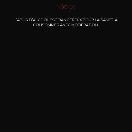
L’ABUS D’ALCOOL EST DANGEREUX POUR LA SANTÉ. À
Nos promotions
CONSOMMER AVEC MODÉRATION.
DOMAINE CLOS DES
BERNARD-MASSARD
CHÂ