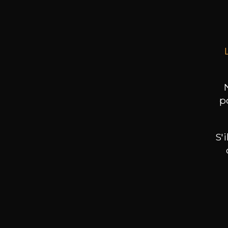
Produi
p
S'
Nos promotions