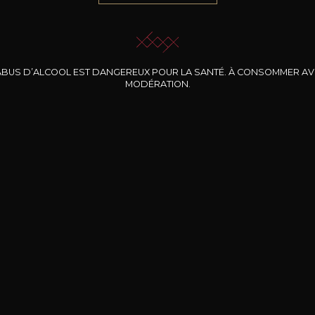
ABUS D’ALCOOL EST DANGEREUX POUR LA SANTÉ. À CONSOMMER A
MODÉRATION.
INE CLOS DES
BERNARD-MASSARD
CHÂTEAU DE
ROCHERS
PIBARNON
Pinot Noir Rosé MN
AOP
etite Fleur des
Bandol Rosé
ochers Rosé
2024
2024
2024
cl /
17
,04
75cl /
13
,40
75cl /
34
,75
15
12
31
,34€
,06€
,27€