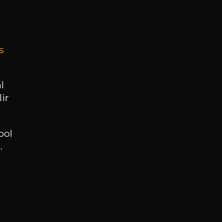
98
/
Produit indisponible
75cl /
,56€
s
l
BESOIN D’UN CONSEIL ?
ir
NOTRE SOMMELIER VOUS ACCOMPAGNE
JE ME LAISSE GUIDER
ool
.