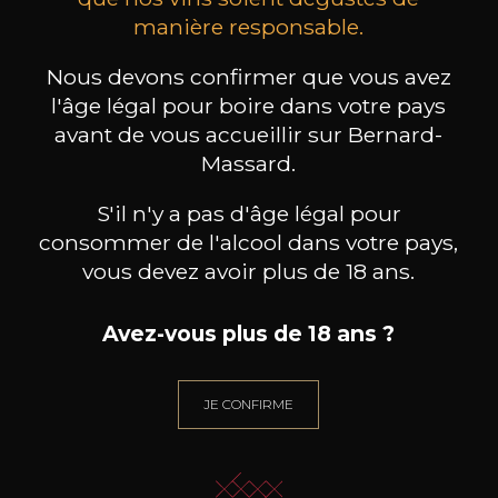
manière responsable.
MAISON BROTTE
CHAMPAGNE DEUTZ
CH
Esprit Côtes du Rhône
Blanc de Blancs
2023
2019
Nous devons confirmer que vous avez
l'âge légal pour boire dans votre pays
199
/
Produit indisponible
avant de vous accueillir sur Bernard-
150cl /
75
,86€
Massard.
S'il n'y a pas d'âge légal pour
consommer de l'alcool dans votre pays,
vous devez avoir plus de 18 ans.
BESOIN D’UN CONSEIL ?
NOTRE SOMMELIER VOUS ACCOMPAGNE
Avez-vous plus de 18 ans ?
JE ME LAISSE GUIDER
JE CONFIRME