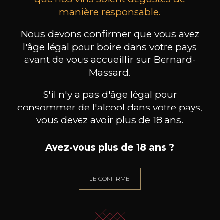
manière responsable.
MAISON BROTTE
CHAMPAGNE DEUTZ
CH
Esprit Côtes du Rhône
Blanc de Blancs
2023
2019
Nous devons confirmer que vous avez
l'âge légal pour boire dans votre pays
199
/
Produit indisponible
avant de vous accueillir sur Bernard-
150cl /
75
,86€
Massard.
S'il n'y a pas d'âge légal pour
consommer de l'alcool dans votre pays,
vous devez avoir plus de 18 ans.
BESOIN D’UN CONSEIL ?
NOTRE SOMMELIER VOUS ACCOMPAGNE
Avez-vous plus de 18 ans ?
JE ME LAISSE GUIDER
JE CONFIRME