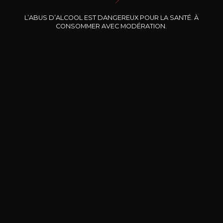
Nos promotions
L’ABUS D’ALCOOL EST DANGEREUX POUR LA SANTÉ. À
CONSOMMER AVEC MODÉRATION.
DOMAINE CLOS DES
BERNARD-MASSARD
CHÂ
ROCHERS
Pinot Noir Rosé MN AOP
La Petite Fleur des Rochers
2024
Rosé
2024