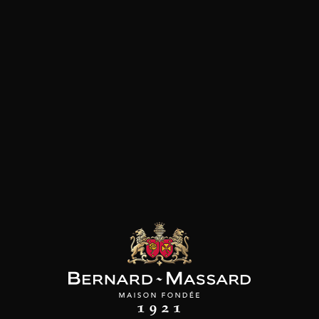
SON BROTTE
CHAMPAGNE DEUTZ
CHAMPAGNE DEUTZ
 Côtes du Rhône
Blanc de Blancs
Blanc de Blancs
2023
2019
2020
98
/
150cl /
199
t indisponible
75cl /
,56€
,86€