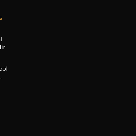
s
BESOIN D’UN CONSEIL ?
NOTRE SOMMELIER VOUS ACCOMPAGNE
l
ir
JE ME LAISSE GUIDER
ool
.