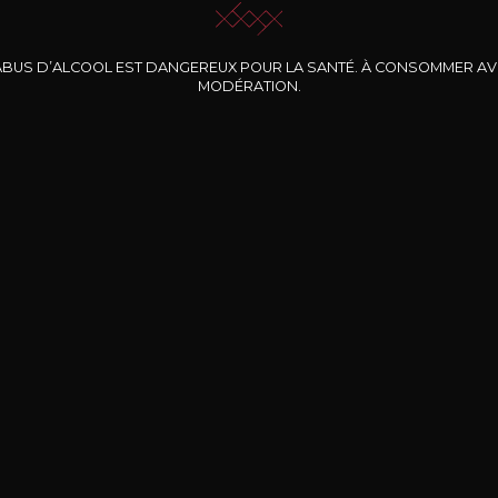
ABUS D’ALCOOL EST DANGEREUX POUR LA SANTÉ. À CONSOMMER A
MODÉRATION.
INE CLOS DES
BERNARD-MASSARD
CHÂTEAU DE
ROCHERS
PIBARNON
Pinot Noir Rosé MN
AOP
etite Fleur des
Bandol Rosé
ochers Rosé
2024
2024
2024
cl /
17
,04
75cl /
13
,40
75cl /
34
,75
15
12
31
,34€
,06€
,27€
Livraison Gratuite
Sécurisé
Livrais
À partir de 200€ d’achat
e 100% sécurisé
Sur votre lieu de tr