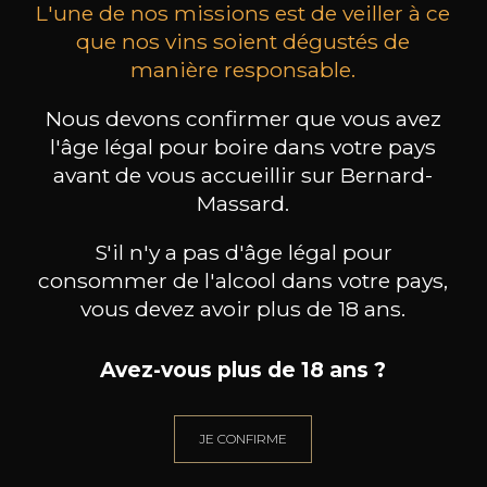
L'une de nos missions est de veiller à ce
que nos vins soient dégustés de
manière responsable.
MAISON BROTTE
CHAMPAGNE DEUTZ
CH
Nous devons confirmer que vous avez
Esprit Côtes du Rhône
Blanc de Blancs
l'âge légal pour boire dans votre pays
2023
2019
avant de vous accueillir sur Bernard-
199
/
Produit indisponible
Massard.
150cl /
75
,86€
S'il n'y a pas d'âge légal pour
consommer de l'alcool dans votre pays,
vous devez avoir plus de 18 ans.
Avez-vous plus de 18 ans ?
BESOIN D’UN CONSEIL ?
NOTRE SOMMELIER VOUS ACCOMPAGNE
JE CONFIRME
JE ME LAISSE GUIDER