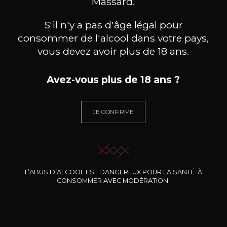
Massard.
S'il n'y a pas d'âge légal pour
consommer de l'alcool dans votre pays,
vous devez avoir plus de 18 ans.
Avez-vous plus de 18 ans ?
BIBI GRAETZ
BIBI GRAETZ
Casamatta IGT Rouge
Casamatta IGT Bianco
Es
2023
2024
JE CONFIRME
20
19
/
Pr
75cl /
75cl /
,01€
,49€
L’ABUS D’ALCOOL EST DANGEREUX POUR LA SANTÉ. À
CONSOMMER AVEC MODÉRATION.
BESOIN D’UN CONSEIL ?