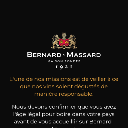
transparence du Sangiovese issu de vieilles
vignes au sommet de collines caractérisées par
des sols riches en pierres. Un Supertuscan fait
avec 100% de Sangiovese, résultat de la
combinaison de la tradition et de la créativité.
les clients qui ont acheté ce
produit ont également acheté
ceux-ci
L'une de nos missions est de veiller à ce
que nos vins soient dégustés de
manière responsable.
Nous devons confirmer que vous avez
l'âge légal pour boire dans votre pays
avant de vous accueillir sur Bernard-