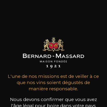
MAISON BROTTE
CHAMPAGNE DEUTZ
CH
Esprit Côtes du Rhône
Blanc de Blancs
2023
2019
L'une de nos missions est de veiller à ce
que nos vins soient dégustés de
199
/
Produit indisponible
150cl /
75
,86€
manière responsable.
Nous devons confirmer que vous avez
l'âge légal pour boire dans votre pays