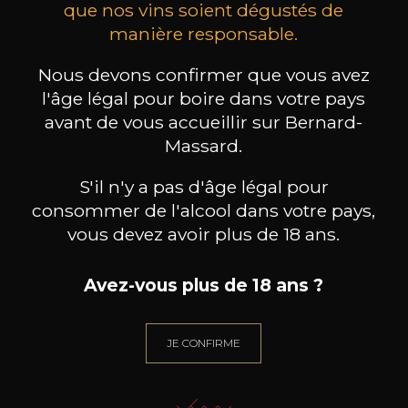
que nos vins soient dégustés de
manière responsable.
EMILIO LUSTAU
EMILIO LUSTAU
Brandy de Jerez « Solera Gran
Vermuth Rosé Sweet
Bra
Reserva » Dry
Nous devons confirmer que vous avez
31
15
l'âge légal pour boire dans votre pays
70cl /
75cl /
70
,59€
,09€
avant de vous accueillir sur Bernard-
Massard.
S'il n'y a pas d'âge légal pour
consommer de l'alcool dans votre pays,
vous devez avoir plus de 18 ans.
BESOIN D’UN CONSEIL ?
Avez-vous plus de 18 ans ?
NOTRE SOMMELIER VOUS ACCOMPAGNE
JE ME LAISSE GUIDER
JE CONFIRME