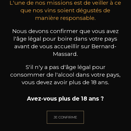
L'une de nos missions est de veiller à ce
que nos vins soient dégustés de
manière responsable.
EMILIO LUSTAU
EMILIO LUSTAU
Nous devons confirmer que vous avez
Brandy de Jerez « Solera Gran
Vermuth Rosé Sweet
Bra
Reserva » Dry
l'âge légal pour boire dans votre pays
31
15
avant de vous accueillir sur Bernard-
70cl /
75cl /
70
,59€
,09€
Massard.
S'il n'y a pas d'âge légal pour
consommer de l'alcool dans votre pays,
vous devez avoir plus de 18 ans.
Avez-vous plus de 18 ans ?
BESOIN D’UN CONSEIL ?
NOTRE SOMMELIER VOUS ACCOMPAGNE
JE CONFIRME
JE ME LAISSE GUIDER