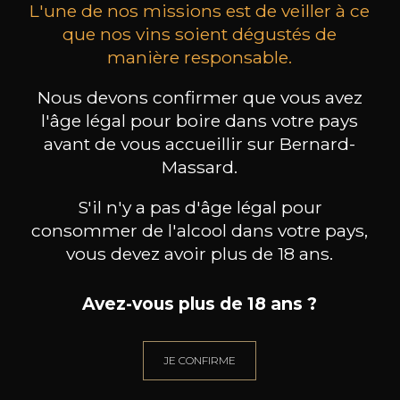
L'une de nos missions est de veiller à ce
que nos vins soient dégustés de
manière responsable.
GIANT STEPS
MAISON BROTTE
Nous devons confirmer que vous avez
Primavera Pinot Noir
Esprit Côtes du Rhône
Palom
l'âge légal pour boire dans votre pays
2019
2023
avant de vous accueillir sur Bernard-
44
/
Produit indisponible
Massard.
75cl /
75
,77€
S'il n'y a pas d'âge légal pour
consommer de l'alcool dans votre pays,
vous devez avoir plus de 18 ans.
Avez-vous plus de 18 ans ?
BESOIN D’UN CONSEIL ?
NOTRE SOMMELIER VOUS ACCOMPAGNE
JE CONFIRME
JE ME LAISSE GUIDER