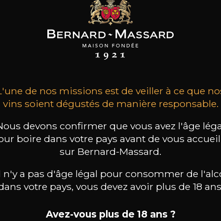
TEAU HAUT
CHÂTEAU HAUT
CHÂTEAU HAUT
AINT CLAIR
SAINT CLAIR
SAINT CLAIR
seguin-Saint-
Puisseguin-Saint-
Puisseguin-Saint-
Emilion
Emilion
Emilion
2020
2021
2018
11
11
11
L'une de nos missions est de veiller à ce que no
 /
75cl /
75cl /
,99€
,99€
,99€
vins soient dégustés de manière responsable.
Nous devons confirmer que vous avez l'âge léga
our boire dans votre pays avant de vous accueill
sur Bernard-Massard.
il n'y a pas d'âge légal pour consommer de l'alc
dans votre pays, vous devez avoir plus de 18 ans
Avez-vous plus de 18 ans ?