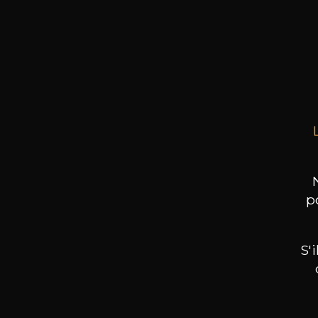
CHÂ
S
Puis
75cl
p
S'