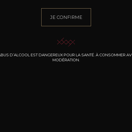
JE CONFIRME
ABUS D’ALCOOL EST DANGEREUX POUR LA SANTÉ. À CONSOMMER A
MODÉRATION.
INE CLOS DES
BERNARD-MASSARD
CHÂTEAU DE
ROCHERS
PIBARNON
Pinot Noir Rosé MN
AOP
etite Fleur des
Bandol Rosé
ochers Rosé
2024
2024
2024
cl /
17
,04
75cl /
13
,40
75cl /
34
,75