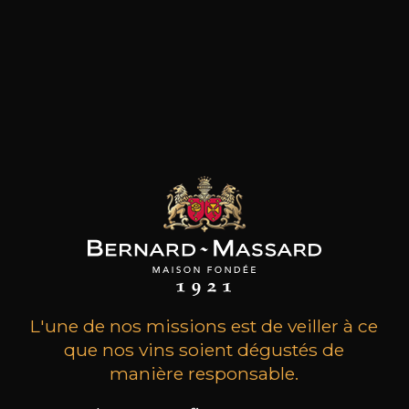
MAISON BROTTE
CHAMPAGNE DEUTZ
CH
L'une de nos missions est de veiller à ce
Esprit Côtes du Rhône
Blanc de Blancs
2023
2019
que nos vins soient dégustés de
manière responsable.
199
/
Produit indisponible
150cl /
75
,86€