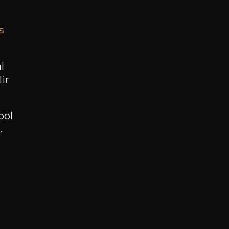
s
BESOIN D’UN CONSEIL ?
NOTRE SOMMELIER VOUS ACCOMPAGNE
l
ir
JE ME LAISSE GUIDER
ool
.