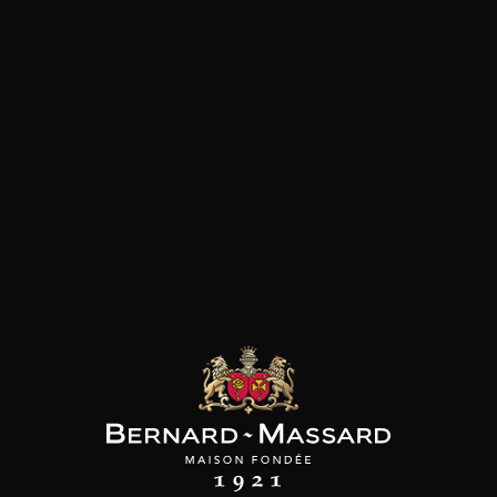
SON BROTTE
CHAMPAGNE DEUTZ
CHAMPAGNE DEUTZ
 Côtes du Rhône
Blanc de Blancs
Blanc de Blancs
2023
2019
2020
98
/
150cl /
199
t indisponible
75cl /
,56€
,86€