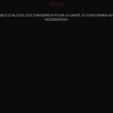
ABUS D’ALCOOL EST DANGEREUX POUR LA SANTÉ. À CONSOMMER A
MODÉRATION.
INE CLOS DES
BERNARD-MASSARD
CHÂTEAU DE
ROCHERS
PIBARNON
Pinot Noir Rosé MN
AOP
etite Fleur des
Bandol Rosé
ochers Rosé
2024
2024
2024
cl /
17
,04
75cl /
13
,40
75cl /
34
,75
15
12
31
,34€
,06€
,27€
Livraison Gratuite
Sécurisé
Livrais
À partir de 200€ d’achat
e 100% sécurisé
Sur votre lieu de tr