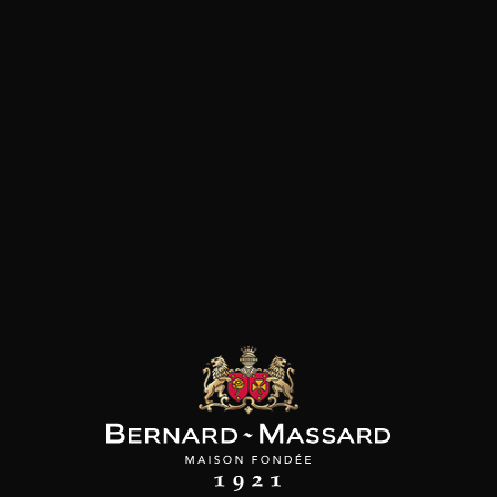
Fromage
Viande rouge
les clients qui ont acheté ce
produit ont également acheté
ceux-ci