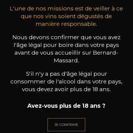
L'une de nos missions est de veiller à ce
que nos vins soient dégustés de
manière responsable.
Nous devons confirmer que vous avez
MAISON BROTTE
CHAMPAGNE DEUTZ
CH
l'âge légal pour boire dans votre pays
Esprit Côtes du Rhône
Blanc de Blancs
2023
2019
avant de vous accueillir sur Bernard-
Massard.
199
/
Produit indisponible
150cl /
75
,86€
S'il n'y a pas d'âge légal pour
consommer de l'alcool dans votre pays,
vous devez avoir plus de 18 ans.
Avez-vous plus de 18 ans ?
BESOIN D’UN CONSEIL ?
NOTRE SOMMELIER VOUS ACCOMPAGNE
JE CONFIRME