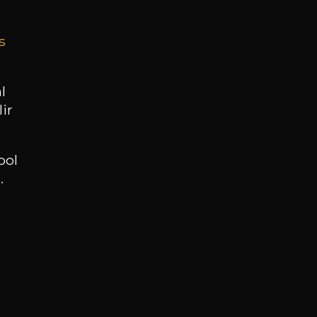
s
BESOIN D’UN CONSEIL ?
NOTRE SOMMELIER VOUS ACCOMPAGNE
l
ir
JE ME LAISSE GUIDER
ool
.