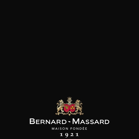
SON BROTTE
CHAMPAGNE DEUTZ
CHAMPAGNE DEUTZ
 Côtes du Rhône
Blanc de Blancs
Blanc de Blancs
2023
2019
2020
98
/
150cl /
199
t indisponible
75cl /
,56€
,86€