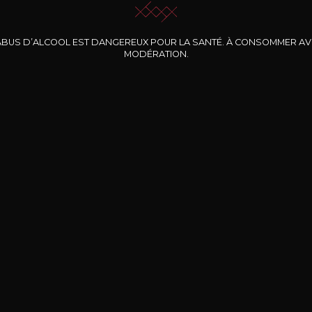
ABUS D’ALCOOL EST DANGEREUX POUR LA SANTÉ. À CONSOMMER A
MODÉRATION.
INE CLOS DES
BERNARD-MASSARD
CHÂTEAU DE
ROCHERS
PIBARNON
Pinot Noir Rosé MN
AOP
etite Fleur des
Bandol Rosé
ochers Rosé
2024
2024
2024
cl /
17
,04
75cl /
13
,40
75cl /
34
,75
15
12
31
,34€
,06€
,27€
Livraison Gratuite
Sécurisé
Livrais
À partir de 200€ d’achat
e 100% sécurisé
Sur votre lieu de tr