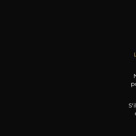
PAS
Sa
75cl 
p
S'