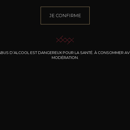
JE CONFIRME
ABUS D’ALCOOL EST DANGEREUX POUR LA SANTÉ. À CONSOMMER A
MODÉRATION.
INE CLOS DES
BERNARD-MASSARD
CHÂTEAU DE
ROCHERS
PIBARNON
Pinot Noir Rosé MN
AOP
etite Fleur des
Bandol Rosé
ochers Rosé
2024
2024
2024
cl /
17
,04
75cl /
13
,40
75cl /
34
,75