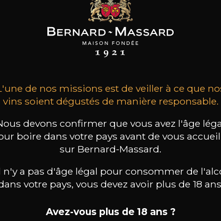
CAL JOLIVET
PASCAL JOLIVET
PASCAL JOLIVET
ncerre rouge
Sancerre blanc
Sancerre rouge
2024
2023
2023
32
31
32
L'une de nos missions est de veiller à ce que no
/
75cl /
75cl /
,06€
,41€
,06€
vins soient dégustés de manière responsable.
Nous devons confirmer que vous avez l'âge léga
our boire dans votre pays avant de vous accueill
sur Bernard-Massard.
il n'y a pas d'âge légal pour consommer de l'alc
dans votre pays, vous devez avoir plus de 18 ans
Avez-vous plus de 18 ans ?