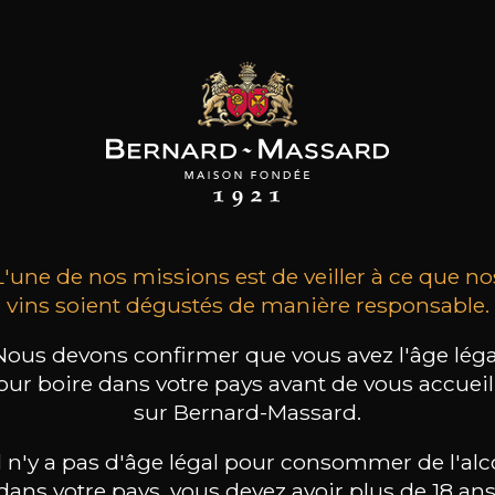
AINE DANIEL
DOMAINE DANIEL
MAISON BROTTE
CROCHET
CROCHET
Esprit Côtes du Rhône
L'une de nos missions est de veiller à ce que no
Sancerre
Sancerre – Plante des
2023
vins soient dégustés de manière responsable.
Prés
2024
2019
21
26
/
Nous devons confirmer que vous avez l'âge léga
/
75cl /
Produit indisponible
,20€
,85€
our boire dans votre pays avant de vous accueill
sur Bernard-Massard.
il n'y a pas d'âge légal pour consommer de l'alc
dans votre pays, vous devez avoir plus de 18 ans