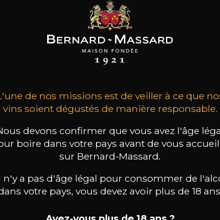
CAL JOLIVET
PASCAL JOLIVET
PASCAL JOLIVET
ncerre rouge
Sancerre blanc
Sancerre rouge
2024
2023
2023
L'une de nos missions est de veiller à ce que no
32
31
32
/
75cl /
75cl /
vins soient dégustés de manière responsable.
,06€
,41€
,06€
Nous devons confirmer que vous avez l'âge léga
our boire dans votre pays avant de vous accueill
sur Bernard-Massard.
il n'y a pas d'âge légal pour consommer de l'alc
dans votre pays, vous devez avoir plus de 18 ans
Avez-vous plus de 18 ans ?