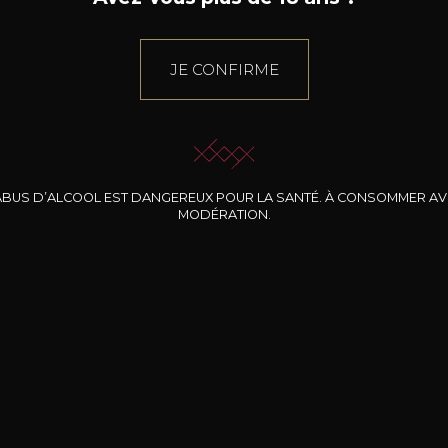
JE CONFIRME
ABUS D’ALCOOL EST DANGEREUX POUR LA SANTÉ. À CONSOMMER A
MODÉRATION.
INE CLOS DES
BERNARD-MASSARD
CHÂTEAU DE
ROCHERS
PIBARNON
Pinot Noir Rosé MN
AOP
etite Fleur des
Bandol Rosé
ochers Rosé
2024
2024
2024