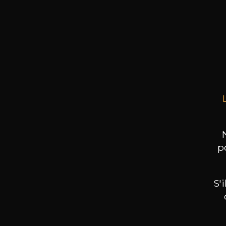
PAS
Sa
75cl 
p
S'