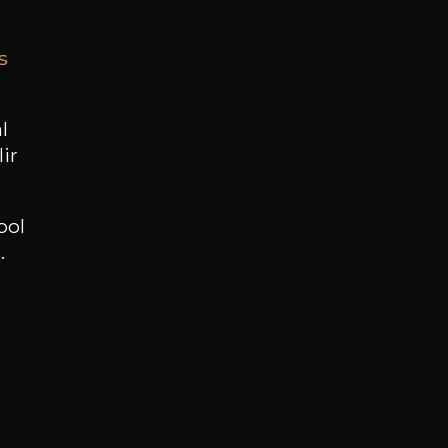
s
BESOIN D’UN CONSEIL ?
NOTRE SOMMELIER VOUS ACCOMPAGNE
l
ir
JE ME LAISSE GUIDER
ool
.