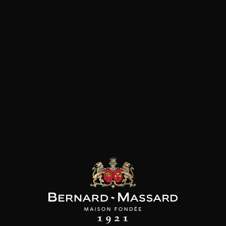
SON BROTTE
LEIZAOLA
DOMAINE CLOS DES
ROCHERS
 Côtes du Rhône
Paloma del Sacramento
Rioja
Petite Fleur des
2023
Rochers Sauvignon
2022
Blanc
2025
18
20
/
t indisponible
75cl /
75cl /
,72€
,46€