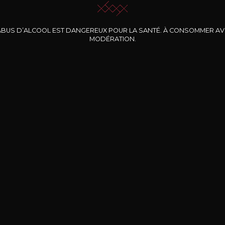
ABUS D’ALCOOL EST DANGEREUX POUR LA SANTÉ. À CONSOMMER A
MODÉRATION.
INE CLOS DES
BERNARD-MASSARD
CHÂTEAU DE
ROCHERS
PIBARNON
Pinot Noir Rosé MN
AOP
etite Fleur des
Bandol Rosé
ochers Rosé
2024
2024
2024
cl /
17
,04
75cl /
13
,40
75cl /
34
,75
15
12
31
,34€
,06€
,27€
Livraison Gratuite
Sécurisé
Livrais
À partir de 200€ d’achat
e 100% sécurisé
Sur votre lieu de tr